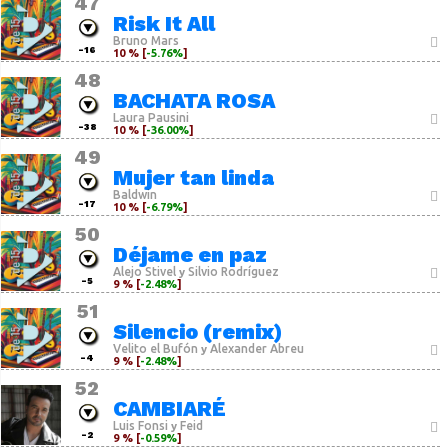
47
Risk It All
Bruno Mars
-16
10 % [
-5.76%
]
48
BACHATA ROSA
Laura Pausini
-38
10 % [
-36.00%
]
49
Mujer tan linda
Baldwin
-17
10 % [
-6.79%
]
50
Déjame en paz
Alejo Stivel
Silvio Rodríguez
y
-5
9 % [
-2.48%
]
51
Silencio (remix)
Velito el Bufón
Alexander Abreu
y
-4
9 % [
-2.48%
]
52
CAMBIARÉ
Luis Fonsi
Feid
y
-2
9 % [
-0.59%
]