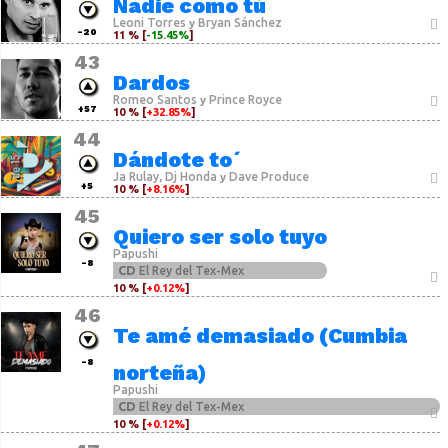
Nadie como tú
Leoni Torres
Bryan Sánchez
y
-20
11 % [
-15.45%
]
43
Dardos
Romeo Santos
Prince Royce
y
+57
10 % [
+32.85%
]
44
Dándote to´
Ja Rulay
Dj Honda
Dave Produce
,
y
+5
10 % [
+8.16%
]
45
Quiero ser solo tuyo
Papushi
-8
CD
El Rey del Tex-Mex
10 % [
+0.12%
]
46
Te amé demasiado (Cumbia
-8
norteña)
Papushi
CD
El Rey del Tex-Mex
10 % [
+0.12%
]