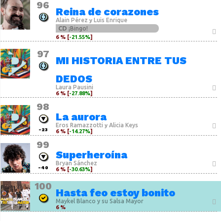
96
Reina de corazones
Alain Pérez
Luis Enrique
y
CD
¡Bingo!
6 % [
-21.55%
]
97
MI HISTORIA ENTRE TUS
DEDOS
Laura Pausini
6 % [
-27.88%
]
98
La aurora
Eros Ramazzotti
Alicia Keys
y
-23
6 % [
-14.27%
]
99
Superheroína
Bryan Sánchez
-40
6 % [
-30.63%
]
100
Hasta feo estoy bonito
Maykel Blanco y su Salsa Mayor
6 %