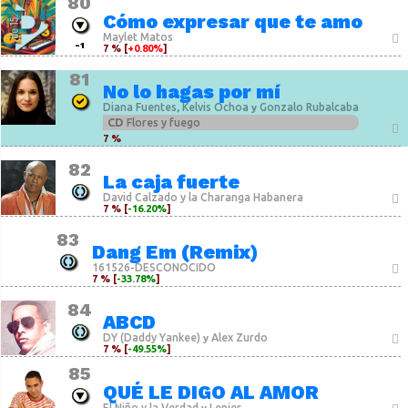
80
Cómo expresar que te amo
Maylet Matos
-1
7 % [
+0.80%
]
81
No lo hagas por mí
Diana Fuentes
Kelvis Ochoa
Gonzalo Rubalcaba
,
y
CD
Flores y fuego
7 %
82
La caja fuerte
David Calzado y la Charanga Habanera
7 % [
-16.20%
]
83
Dang Em (Remix)
161526-DESCONOCIDO
7 % [
-33.78%
]
84
ABCD
DY (Daddy Yankee)
Alex Zurdo
y
7 % [
-49.55%
]
85
QUÉ LE DIGO AL AMOR
El Niño y la Verdad
Lenier