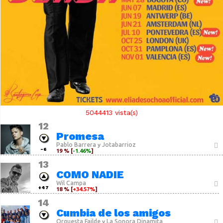
5044413
vista(s)
12
Promesa
Pablo Barrera
Jotabarrioz
y
-6
19 % [
-1.46%
]
13
COMO NADIE
Wil Campa
+47
18 % [
+34.57%
]
14
Cumbia de los amigos
Orquesta Failde
La Sonora Dinamita
y