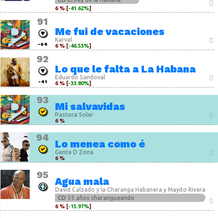
6 % [
-41.62%
]
91
Me fui de vacaciones
Karval
-64
6 % [
-46.53%
]
92
Lo que le falta a La Habana
Eduardo Sandoval
-41
6 % [
-33.80%
]
93
Mi salvavidas
Pastora Soler
6 %
94
Lo menea como é
Gente D Zona
6 %
95
Agua mala
David Calzado y la Charanga Habanera
Mayito Rivera
y
CD
35 años charangueando
6 % [
-15.97%
]