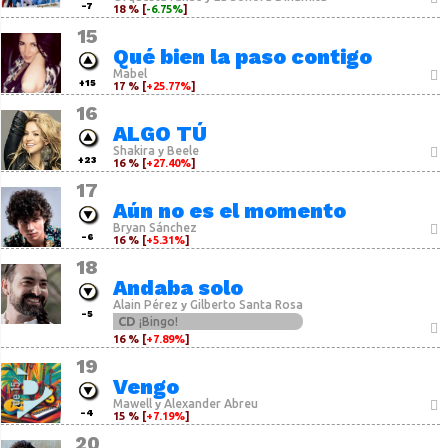
-7
18 % [
-6.75%
]
15
Qué bien la paso contigo
Mabel
+15
17 % [
+25.77%
]
16
ALGO TÚ
Shakira
Beele
y
+23
16 % [
+27.40%
]
17
Aún no es el momento
Bryan Sánchez
-6
16 % [
+5.31%
]
18
Andaba solo
Alain Pérez
Gilberto Santa Rosa
y
-5
CD
¡Bingo!
16 % [
+7.89%
]
19
Vengo
Mawell
Alexander Abreu
y
-4
15 % [
+7.19%
]
20