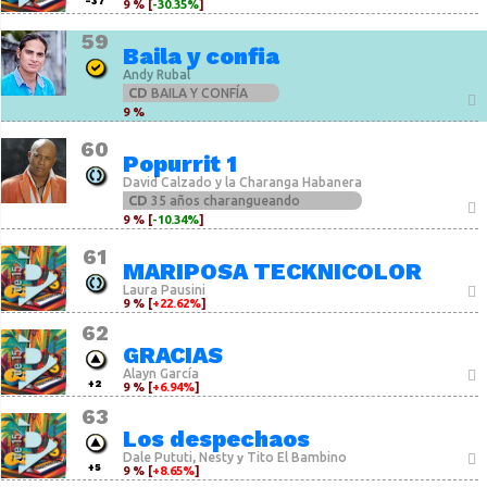
-37
9 % [
-30.35%
]
59
Baila y confia
Andy Rubal
CD
BAILA Y CONFÍA
9 %
60
Popurrit 1
David Calzado y la Charanga Habanera
CD
35 años charangueando
9 % [
-10.34%
]
61
MARIPOSA TECKNICOLOR
Laura Pausini
9 % [
+22.62%
]
62
GRACIAS
Alayn García
+2
9 % [
+6.94%
]
63
Los despechaos
Dale Pututi
Nesty
Tito El Bambino
,
y
+5
9 % [
+8.65%
]