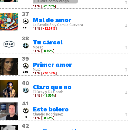
CD
Mira como vengo
11 % [
-23.77%
]
37
Mal de amor
La Bendición
Camila Guevara
y
+11
11 % [
+12.57%
]
38
Tu cárcel
Morat
11 % [
-8.70%
]
39
Primer amor
Malú
+55
11 % [
+30.59%
]
40
Claro que no
El Dray
DJ Conds
y
11 % [
-11.53%
]
41
Este bolero
Claudio Rodríguez
-8
11 % [
-0.22%
]
42