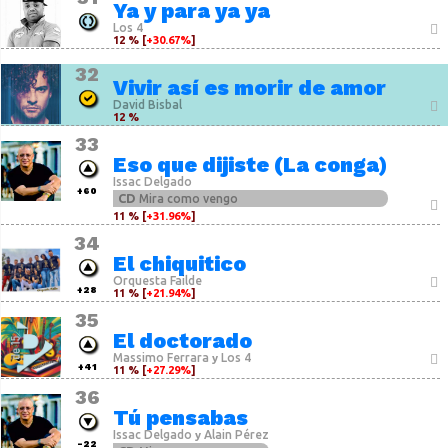
Ya y para ya ya
Los 4
12 % [
+30.67%
]
32
Vivir así es morir de amor
David Bisbal
12 %
33
Eso que dijiste (La conga)
Issac Delgado
+60
CD
Mira como vengo
11 % [
+31.96%
]
34
El chiquitico
Orquesta Failde
+28
11 % [
+21.94%
]
35
El doctorado
Massimo Ferrara
Los 4
y
+41
11 % [
+27.29%
]
36
Tú pensabas
Issac Delgado
Alain Pérez
y
-22