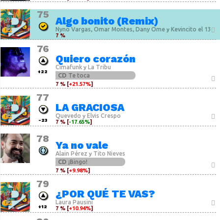
75
Algo bonito (Remix)
Nyno Vargas
Omar Montes
Dany Ome
Kevincito el 13
,
,
y
7 %
76
Quiero corazón
Cimafunk
La Tribu
y
+22
CD
Te toca
7 % [
+21.57%
]
77
LA GRACIOSA
Quevedo
Elvis Crespo
y
-23
7 % [
-17.65%
]
78
Ya no vale
Alain Pérez
Tito Nieves
y
CD
¡Bingo!
7 % [
+9.98%
]
79
¿POR QUÉ TE VAS?
Laura Pausini
+12
7 % [
+10.94%
]