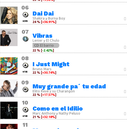
06
Dai Dai
Shakira
Burna Boy
y
+35
24 % [
+36.91%
]
07
Vibras
Lenier
El Chulo
y
CD
El barrio
22 % [
-2.42%
]
08
I Just Might
Bruno Mars
+16
22 % [
+30.74%
]
09
Muy grande pa´ tu edad
Elito Revé y su Charangón
22 % [
+17.57%
]
10
Como en el Idilio
Marc Anthony
Nathy Peluso
y
+18
21 % [
+32.18%
]
11