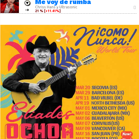
Me voy de rumba
Chriss Hans
Ultrasonic
y
-3
21 % [
+11.41%
]