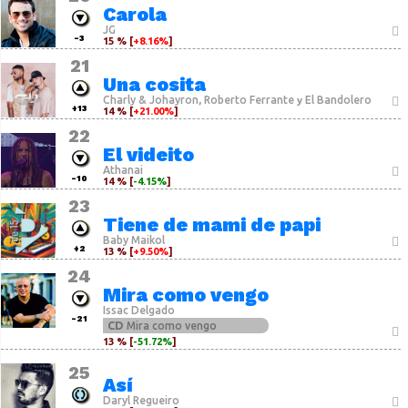
Carola
JG
-3
15 % [
+8.16%
]
21
Una cosita
Charly & Johayron
Roberto Ferrante
El Bandolero
,
y
+13
14 % [
+21.00%
]
22
El videito
Athanai
-10
14 % [
-4.15%
]
23
Tiene de mami de papi
Baby Maikol
+2
13 % [
+9.50%
]
24
Mira como vengo
Issac Delgado
-21
CD
Mira como vengo
13 % [
-51.72%
]
25
Así
Daryl Regueiro