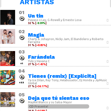
ARTISTAS
01
Un tin
Payaso x Ley
G-Rowell
Ernesto Losa
,
y
32 % [
-8.09%
]
02
Magia
Charly & Johayron
Nicky Jam
El Bandolero
Roberto
,
,
y
Ferrante
31 % [
+8.85%
]
03
Farándula
Yuly y Havana C
+1
27 % [
+1.45%
]
04
Tienes (remix) [Explícita]
Ya Ice Dilan
Rey Tony
Helabusador
Dj Honda
JipMusic
,
,
,
y
+22
Global
27 % [
+36.17%
]
05
Deja que tú sientas eso
Maykel Blanco y su Salsa Mayor
CD
Presente!
26 % [
+9.58%
]