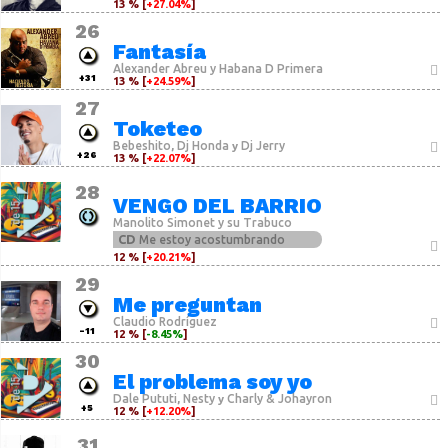
13 % [
+27.04%
]
26
Fantasía
Alexander Abreu y Habana D Primera
+31
13 % [
+24.59%
]
27
Toketeo
Bebeshito
Dj Honda
Dj Jerry
,
y
+26
13 % [
+22.07%
]
28
VENGO DEL BARRIO
Manolito Simonet y su Trabuco
CD
Me estoy acostumbrando
12 % [
+20.21%
]
29
Me preguntan
Claudio Rodríguez
-11
12 % [
-8.45%
]
30
El problema soy yo
Dale Pututi
Nesty
Charly & Johayron
,
y
+5
12 % [
+12.20%
]
31