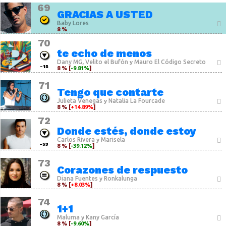
69
GRACIAS A USTED
Baby Lores
8 %
70
te echo de menos
Dany MG
Velito el Bufón
Mauro El Código Secreto
,
y
-15
8 % [
-9.81%
]
71
Tengo que contarte
Julieta Venegas
Natalia La Fourcade
y
8 % [
+14.89%
]
72
Donde estés, donde estoy
Carlos Rivera
Marisela
y
-53
8 % [
-39.12%
]
73
Corazones de respuesto
Diana Fuentes
Ronkalunga
y
8 % [
+8.03%
]
74
1+1
Maluma
Kany García
y
8 % [
-9.60%
]