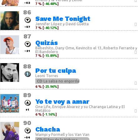
y
-62
7 % [
-46.48%
]
86
Save Me Tonight
Jennifer López
David Guetta
y
-57
7 % [
-40.12%
]
87
Quizás
Bebeshito
Dany Ome
Kevincito el 13
Roberto Ferrante
,
,
,
y
-21
El Bandolero
7 % [
-15.89%
]
88
Por tu culpa
Leoni Torres
CD
La salsa no engorda
6 % [
-25.96%
]
89
Yo te voy a amar
One Life
Enrique Álvarez y su Charanga Latina
El
,
y
+1
Metálico
6 % [
-1.16%
]
90
Chacha
Wampi
Formell y los Van Van
y
-54
CD
El Rey de la Habana