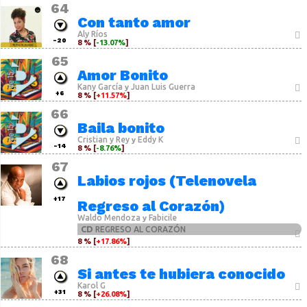
64
Con tanto amor
Aly Ríos
-20
8 % [
-13.07%
]
65
Amor Bonito
Kany García
Juan Luis Guerra
y
+6
8 % [
+11.57%
]
66
Baila bonito
Cristian y Rey
Eddy K
y
-14
8 % [
-8.76%
]
67
Labios rojos (Telenovela
+17
Regreso al Corazón)
Waldo Mendoza
Fabicile
y
CD
REGRESO AL CORAZÓN
8 % [
+17.86%
]
68
Si antes te hubiera conocido
Karol G
+31
8 % [
+26.08%
]