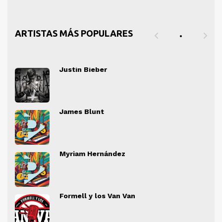
ARTISTAS MÁS POPULARES
Justin Bieber
" alt="">
" al
James Blunt
" alt="">
" al
Myriam Hernández
" alt="">
" al
Formell y los Van Van