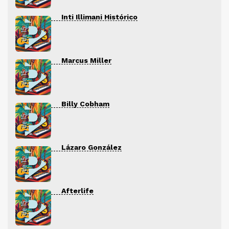
Inti Illimani Histórico
Marcus Miller
Billy Cobham
Lázaro González
Afterlife