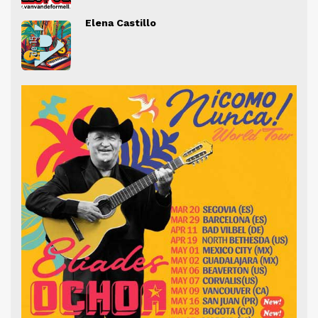
" alt="">
" al
Elena Castillo
" alt="">
" al