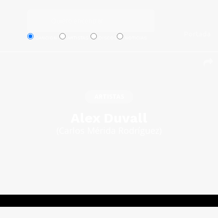
Portada
CANCION
ARTISTAS
DISCOS
NOTICIAS
ARTISTAS
Alex Duvall
(Carlos Mérida Rodríguez)