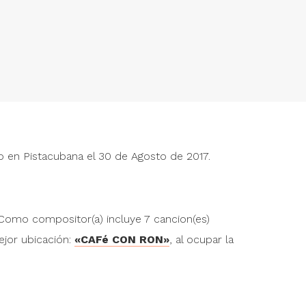
Justin Bieber
Jus
o en Pistacubana el 30 de Agosto de 2017.
" alt="">
" alt="">
James Blunt
Jam
Como compositor(a) incluye 7 cancion(es)
" alt="">
" alt="">
mejor ubicación:
«CAFé CON RON»
, al ocupar la
Myriam Hernández
Myr
" alt="">
" alt="">