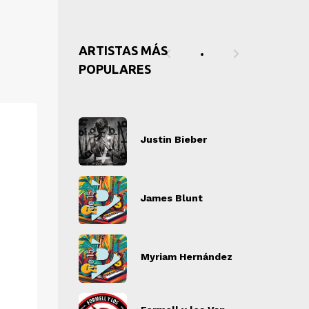
ARTISTAS MÁS
POPULARES
tin Bieber
Justin Bieber
J
" alt="">
" alt="">
es Blunt
James Blunt
J
" alt="">
" alt="">
iam Hernández
Myriam Hernández
M
" alt="">
" alt="">