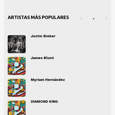
ARTISTAS MÁS POPULARES
Justin Bieber
" alt="">
" al
James Blunt
" alt="">
" al
Myriam Hernández
" alt="">
" al
DIAMOND KING