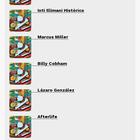
Inti Illimani Histórico
Marcus Miller
Billy Cobham
Lázaro González
Afterlife