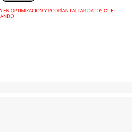
Nany La Kbra
Nan
RA EN OPTIMIZACION Y PODRÍAN FALTAR DATOS QUE
RANDO
" alt="">
" alt="">
Lázaro González
Láz
" alt="">
" alt="">