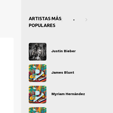
ARTISTAS MÁS
POPULARES
tin Bieber
Justin Bieber
J
" alt="">
" alt="">
es Blunt
James Blunt
J
" alt="">
" alt="">
iam Hernández
Myriam Hernández
M
" alt="">
" alt="">