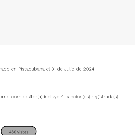
Justin Bieber
Jus
trado en Pistacubana el 31 de Julio de 2024.
" alt="">
" alt="">
James Blunt
Jam
mo compositor(a) incluye 4 cancion(es) registrada(s).
" alt="">
" alt="">
Myriam Hernández
Myr
" alt="">
" alt="">
430 vistas