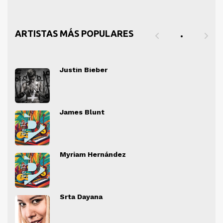
ARTISTAS MÁS POPULARES
Justin Bieber
" alt="">
" al
James Blunt
" alt="">
" al
Myriam Hernández
" alt="">
" al
Srta Dayana