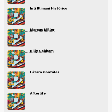
Inti Illimani Histórico
Marcus Miller
Billy Cobham
Lázaro González
Afterlife