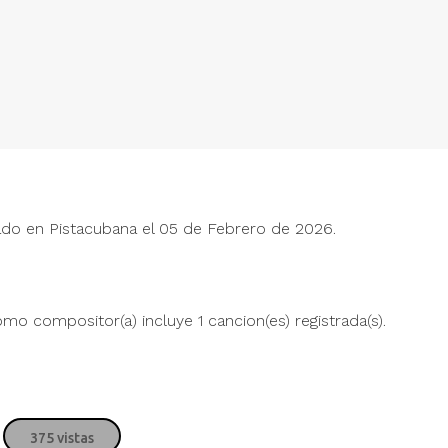
Justin Bieber
Jus
ado en Pistacubana el 05 de Febrero de 2026.
" alt="">
" alt="">
James Blunt
Jam
mo compositor(a) incluye 1 cancion(es) registrada(s).
" alt="">
" alt="">
Myriam Hernández
Myr
" alt="">
" alt="">
375 vistas