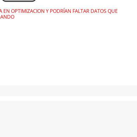
Lázaro González
Láz
RA EN OPTIMIZACION Y PODRÍAN FALTAR DATOS QUE
RANDO
" alt="">
" alt="">
Srta Dayana
Srt
" alt="">
" alt="">