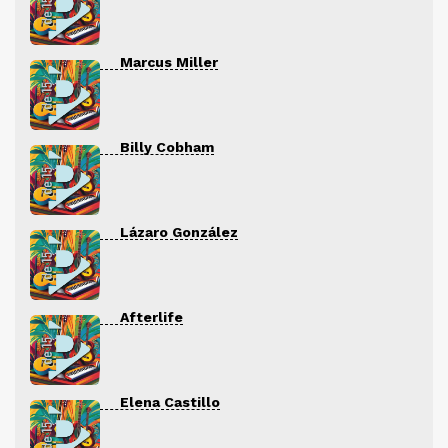
Marcus Miller
Billy Cobham
Lázaro González
Afterlife
Elena Castillo