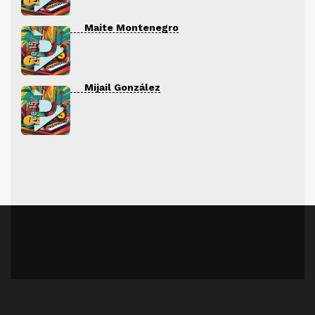
Maite Montenegro
Mijail González