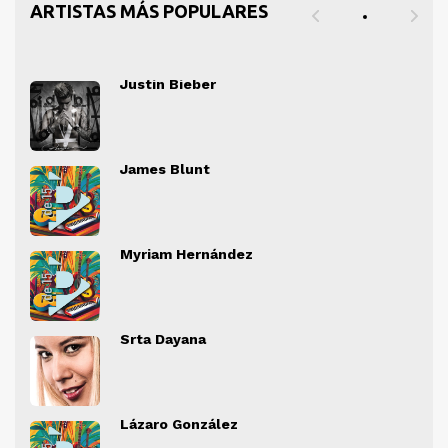
ARTISTAS MÁS POPULARES
Justin Bieber
" alt="">
" al
James Blunt
" alt="">
" al
Myriam Hernández
" alt="">
" al
Srta Dayana
" alt="">
" al
Lázaro González