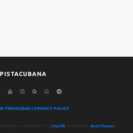
Mijail González
Mija
PISTACUBANA
DE PRIVACIDAD | PRIVACY POLICY
his template is made with
by
Colorlib
, distributed by
BootThemes