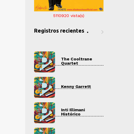
5110920
vista(s)
Registros recientes
 Cooltrane
The Cooltrane
T
rtet
Quartet
Q
ny Garrett
Kenny Garrett
K
 Illimani
Inti Illimani
I
órico
Histórico
H