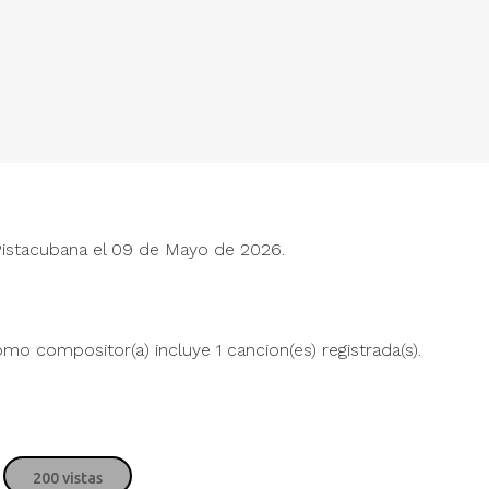
Pistacubana el 09 de Mayo de 2026.
Justin Bieber
Jus
" alt="">
" alt="">
mo compositor(a) incluye 1 cancion(es) registrada(s).
James Blunt
Jam
" alt="">
" alt="">
Myriam Hernández
Myr
200 vistas