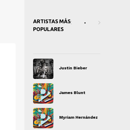
ARTISTAS MÁS
POPULARES
tin Bieber
Justin Bieber
J
" alt="">
" alt="">
es Blunt
James Blunt
J
" alt="">
" alt="">
iam Hernández
Myriam Hernández
M