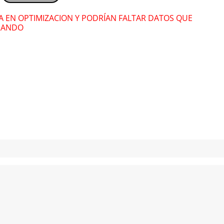
" alt="">
" alt="">
RA EN OPTIMIZACION Y PODRÍAN FALTAR DATOS QUE
Lázaro González
Láz
RANDO
" alt="">
" alt="">
Srta Dayana
Srt
" alt="">
" alt="">