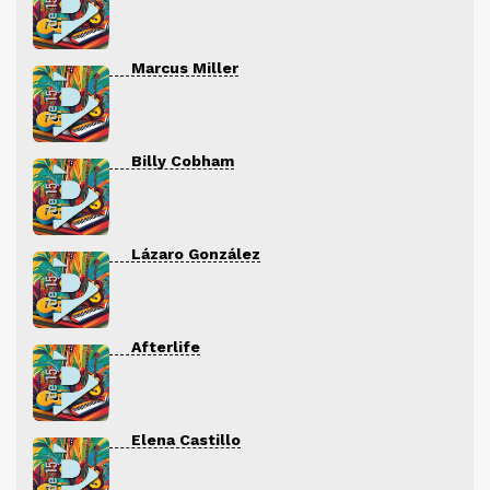
Marcus Miller
Billy Cobham
Lázaro González
Afterlife
Elena Castillo