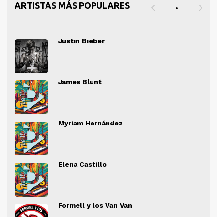
ARTISTAS MÁS POPULARES
Justin Bieber
" alt="">
" al
James Blunt
" alt="">
" al
Myriam Hernández
" alt="">
" al
Elena Castillo
" alt="">
" al
Formell y los Van Van