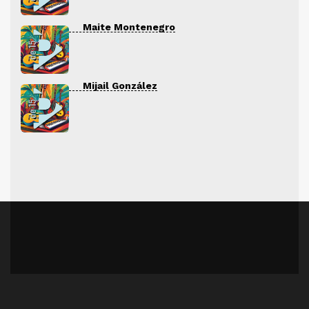
Maite Montenegro
Mijail González