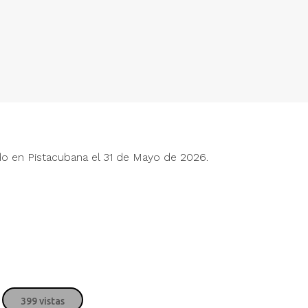
Justin Bieber
Jus
do en Pistacubana el 31 de Mayo de 2026.
" alt="">
" alt="">
James Blunt
Jam
" alt="">
" alt="">
Myriam Hernández
Myr
" alt="">
" alt="">
399 vistas