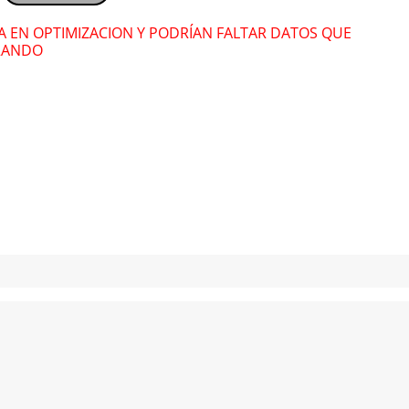
Nany La Kbra
Nan
RA EN OPTIMIZACION Y PODRÍAN FALTAR DATOS QUE
RANDO
" alt="">
" alt="">
Lázaro González
Láz
" alt="">
" alt="">