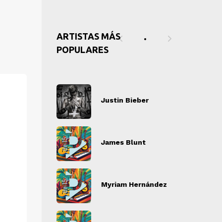
ARTISTAS MÁS
POPULARES
tin Bieber
Justin Bieber
J
" alt="">
" alt="">
es Blunt
James Blunt
J
" alt="">
" alt="">
iam Hernández
Myriam Hernández
M
" alt="">
" alt="">