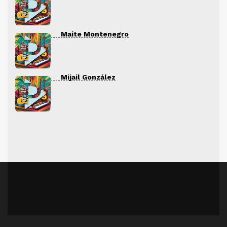
Maite Montenegro
Mijail González