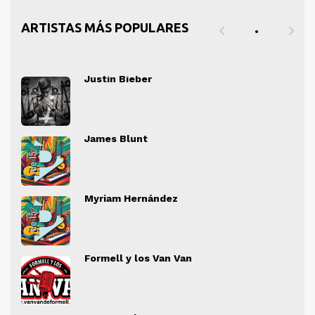
ARTISTAS MÁS POPULARES
Justin Bieber
" alt="">
" al
James Blunt
" alt="">
" al
Myriam Hernández
" alt="">
" al
Formell y los Van Van
" alt="">
" al