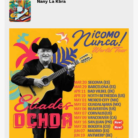
Nany La Kbra
" alt="">
" al