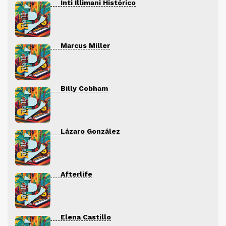
Inti Illimani Histórico
Marcus Miller
Billy Cobham
Lázaro González
Afterlife
Elena Castillo