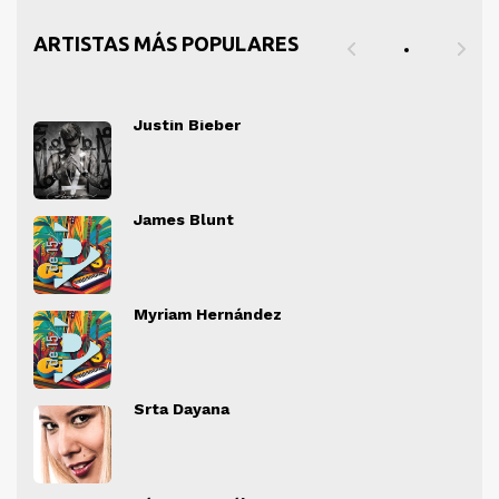
ARTISTAS MÁS POPULARES
Justin Bieber
" alt="">
" al
James Blunt
" alt="">
" al
Myriam Hernández
" alt="">
" al
Srta Dayana
" alt="">
" al