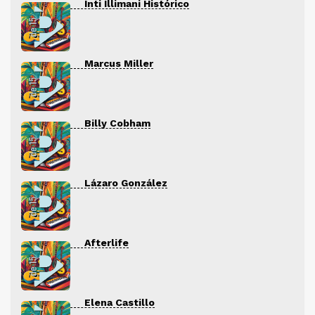
Inti Illimani Histórico
Marcus Miller
Billy Cobham
Lázaro González
Afterlife
Elena Castillo