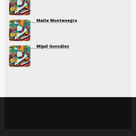
Maite Montenegro
Mijail González