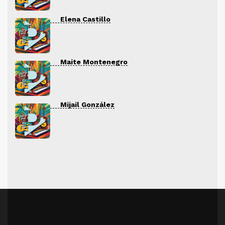
Elena Castillo
Maite Montenegro
Mijail González