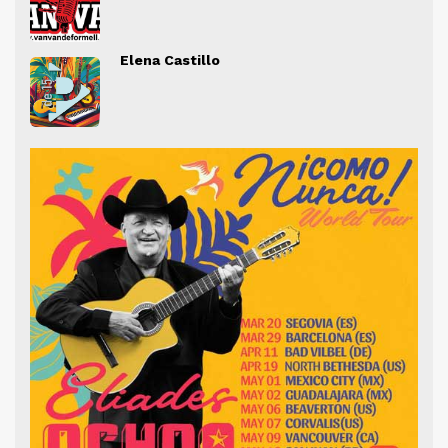
" alt="">
" al
Elena Castillo
" alt="">
" al