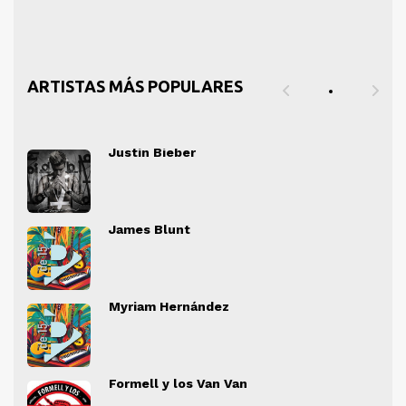
ARTISTAS MÁS POPULARES
Justin Bieber
" alt="">
" al
James Blunt
" alt="">
" al
Myriam Hernández
" alt="">
" al
Formell y los Van Van