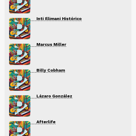
Inti Illimani Histórico
Marcus Miller
Billy Cobham
Lázaro González
Afterlife