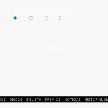
Portada
CANCION
ARTISTAS
DISCOS
NOTICIAS
ARTISTAS
Buena Fe
(Buena Fe)
NOS
DISCOS
EN LISTA
PREMIOS
NOTICIAS
HISTORIAL DI