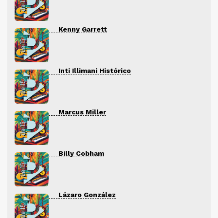
Kenny Garrett
Inti Illimani Histórico
Marcus Miller
Billy Cobham
Lázaro González