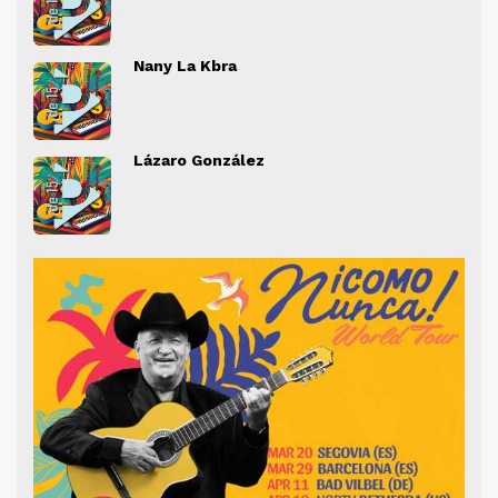
" alt="">
" al
Nany La Kbra
" alt="">
" al
Lázaro González
" alt="">
" al