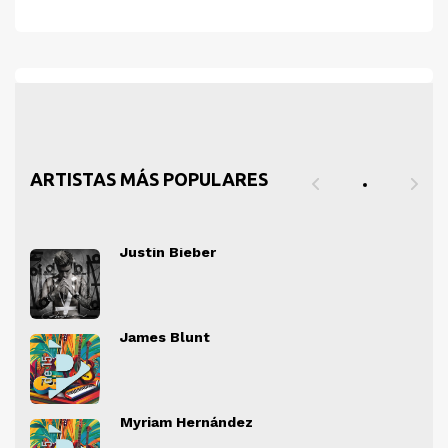
ARTISTAS MÁS POPULARES
Justin Bieber
" alt="">
" al
James Blunt
" alt="">
" al
Myriam Hernández