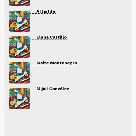
Afterlife
Elena Castillo
Maite Montenegro
Mijail González