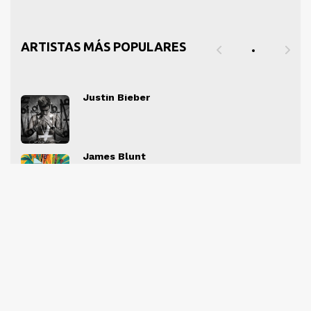
ARTISTAS MÁS POPULARES
Justin Bieber
" alt="">
" al
James Blunt
" alt="">
" al
Myriam Hernández
" alt="">
" al
Formell y los Van Van