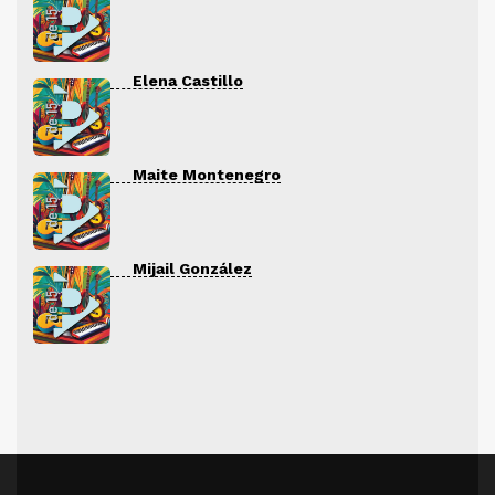
Elena Castillo
Maite Montenegro
Mijail González