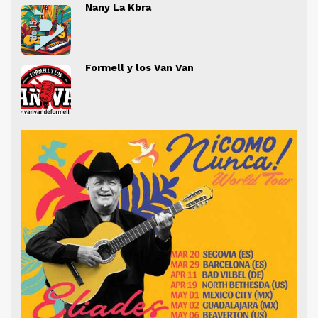
" alt="">
" al
Nany La Kbra
" alt="">
" al
Formell y los Van Van
" alt="">
" al