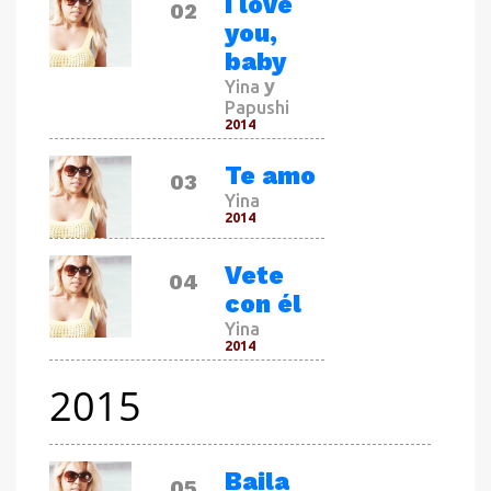
I love
02
you,
baby
y
Yina
Papushi
2014
CANCIÓN
Te amo
03
Yina
2014
CANCIÓN
Vete
04
con él
Yina
2014
2015
CANCIÓN
Baila
05