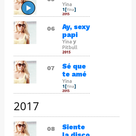
Yina
1[
]
Yina
2015
CANCIÓN
Ay, sexy
06
papi
y
Yina
Pitbull
2015
CANCIÓN
Sé que
07
te amé
Yina
1[
]
Yina
2015
2017
CANCIÓN
Siente
08
la disco