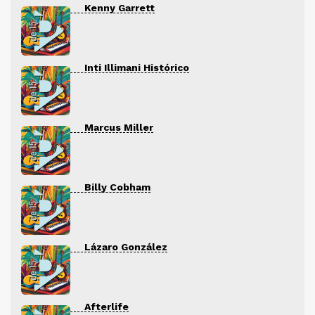
Kenny Garrett
Inti Illimani Histórico
Marcus Miller
Billy Cobham
Lázaro González
Afterlife