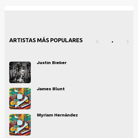
ARTISTAS MÁS POPULARES
Justin Bieber
" alt="">
" al
James Blunt
" alt="">
" al
Myriam Hernández