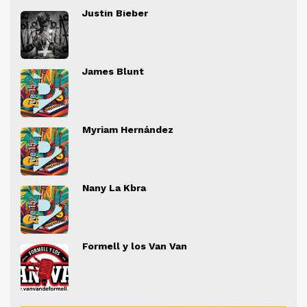
Justin Bieber
" alt="">
" al
James Blunt
" alt="">
" al
Myriam Hernández
" alt="">
" al
Nany La Kbra
" alt="">
" al
Formell y los Van Van
" alt="">
" al