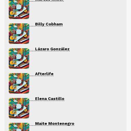
Billy Cobham
Lázaro González
Afterlife
Elena Castillo
Maite Montenegro