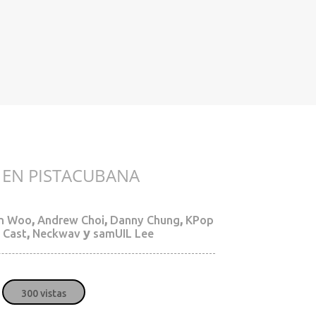
Justin Bieber
Jus
 EN PISTACUBANA
" alt="">
" alt="">
CANCIÓN
James Blunt
Jam
,
,
,
in Woo
Andrew Choi
Danny Chung
KPop
,
y
 Cast
Neckwav
samUIL Lee
" alt="">
" alt="">
Myriam Hernández
Myr
300 vistas
" alt="">
" alt="">