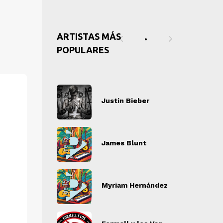
ARTISTAS MÁS
POPULARES
tin Bieber
Justin Bieber
J
" alt="">
" alt="">
es Blunt
James Blunt
J
" alt="">
" alt="">
iam Hernández
Myriam Hernández
M
" alt="">
" alt="">