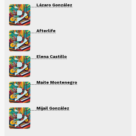
Lázaro González
Afterlife
Elena Castillo
Maite Montenegro
Mijail González