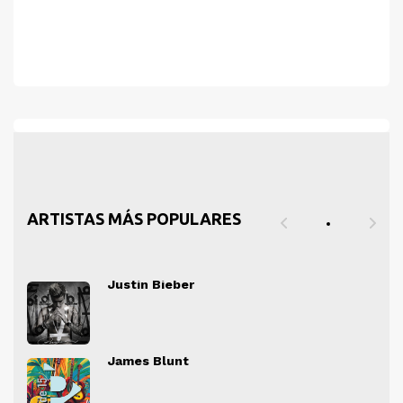
ARTISTAS MÁS POPULARES
Justin Bieber
" alt="">
" al
James Blunt