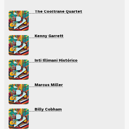
The Cooltrane Quartet
Kenny Garrett
Inti Illimani Histórico
Marcus Miller
Billy Cobham