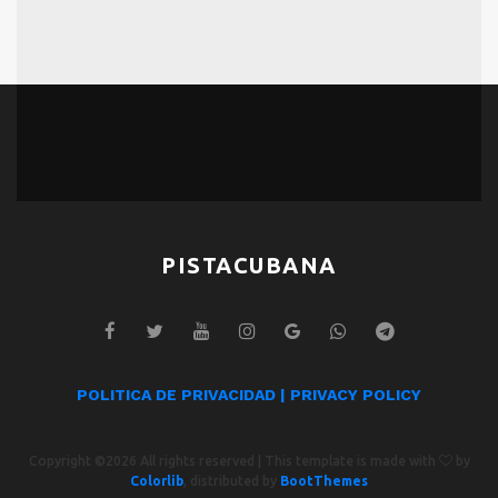
PISTACUBANA
POLITICA DE PRIVACIDAD | PRIVACY POLICY
Copyright ©
2026 All rights reserved | This template is made with
by
Colorlib
, distributed by
BootThemes