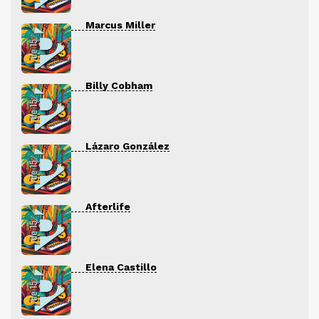
Marcus Miller
Billy Cobham
Lázaro González
Afterlife
Elena Castillo