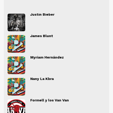
Justin Bieber
" alt="">
" al
James Blunt
" alt="">
" al
Myriam Hernández
" alt="">
" al
Nany La Kbra
" alt="">
" al
Formell y los Van Van