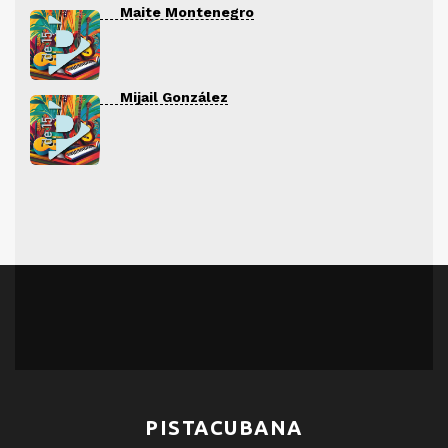
Maite Montenegro
Mijail González
PISTACUBANA