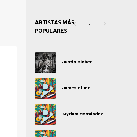
ARTISTAS MÁS
POPULARES
tin Bieber
Justin Bieber
J
" alt="">
" alt="">
es Blunt
James Blunt
J
" alt="">
" alt="">
iam Hernández
Myriam Hernández
M
" alt="">
" alt="">