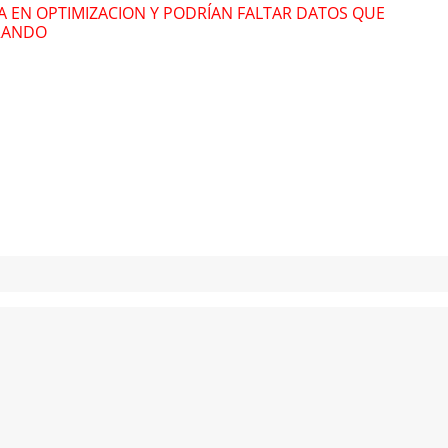
RA EN OPTIMIZACION Y PODRÍAN FALTAR DATOS QUE
RANDO
The Cooltrane
The
Quartet
Qua
Kenny Garrett
Ken
Inti Illimani
Inti
Histórico
Hist
Marcus Miller
Mar