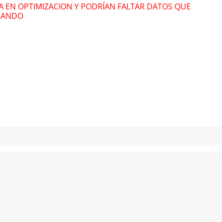
RA EN OPTIMIZACION Y PODRÍAN FALTAR DATOS QUE
RANDO
Marcus Miller
Mar
Billy Cobham
Bil
Lázaro González
Láz
Afterlife
Afte
Elena Castillo
Elen