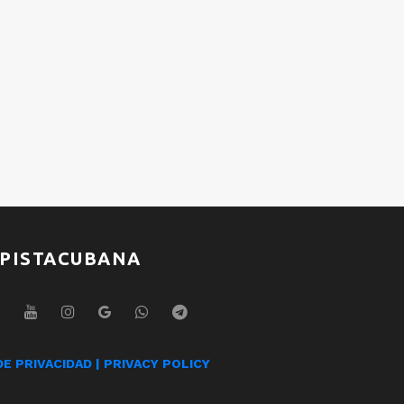
Maite Montenegro
Mai
Mijail González
Mija
PISTACUBANA
DE PRIVACIDAD | PRIVACY POLICY