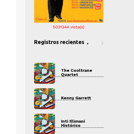
5031344
vista(s)
Registros recientes
 Cooltrane
The Cooltrane
T
rtet
Quartet
Q
ny Garrett
Kenny Garrett
K
 Illimani
Inti Illimani
I
órico
Histórico
H