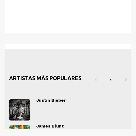
ARTISTAS MÁS POPULARES
Justin Bieber
" alt="">
" al
James Blunt