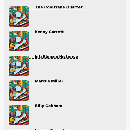
The Cooltrane Quartet
Kenny Garrett
Inti Illimani Histórico
Marcus Miller
Billy Cobham