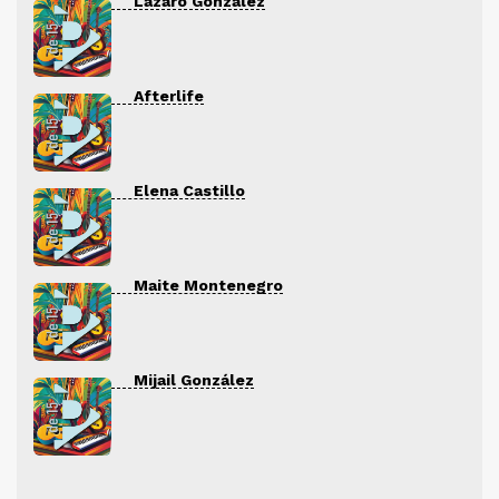
Lázaro González
Afterlife
Elena Castillo
Maite Montenegro
Mijail González