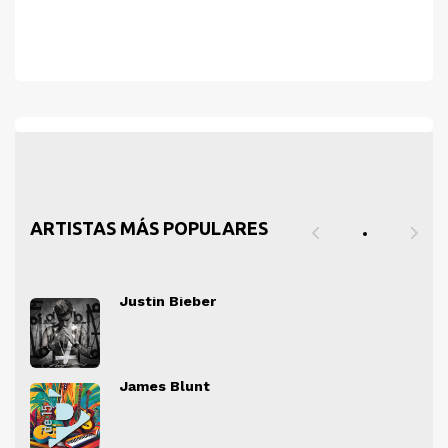
ARTISTAS MÁS POPULARES
Justin Bieber
" alt="">
" al
James Blunt