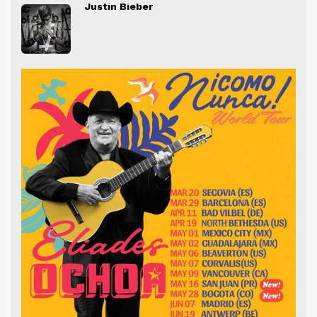
Justin Bieber
" alt="">
" al