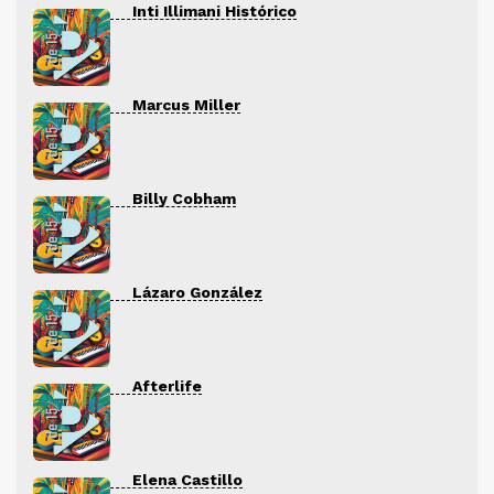
Inti Illimani Histórico
Marcus Miller
Billy Cobham
Lázaro González
Afterlife
Elena Castillo