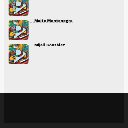
Maite Montenegro
Mijail González