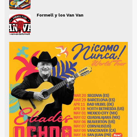
" alt="">
" al
Formell y los Van Van
" alt="">
" al