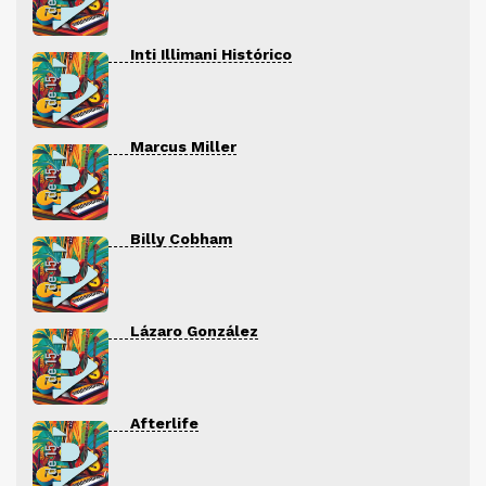
Inti Illimani Histórico
Marcus Miller
Billy Cobham
Lázaro González
Afterlife