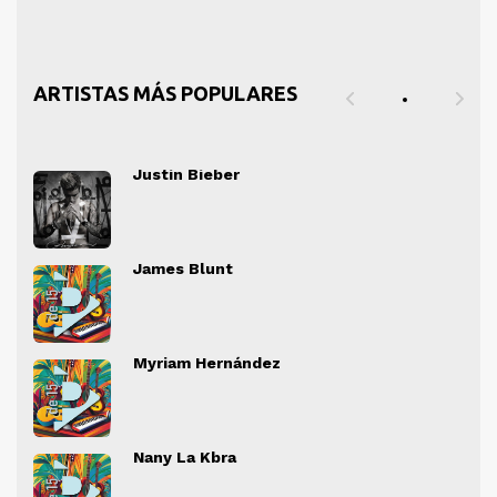
ARTISTAS MÁS POPULARES
Justin Bieber
" alt="">
" al
James Blunt
" alt="">
" al
Myriam Hernández
" alt="">
" al
Nany La Kbra