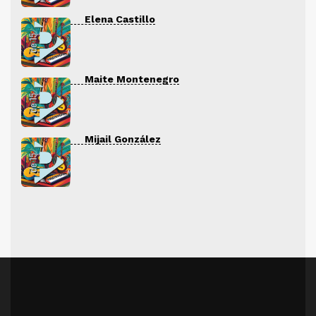
Elena Castillo
Maite Montenegro
Mijail González