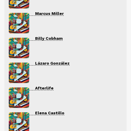
Marcus Miller
Billy Cobham
Lázaro González
Afterlife
Elena Castillo