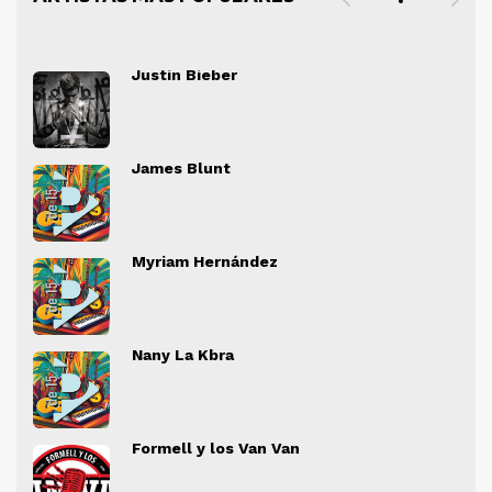
Justin Bieber
" alt="">
" al
James Blunt
" alt="">
" al
Myriam Hernández
" alt="">
" al
Nany La Kbra
" alt="">
" al
Formell y los Van Van