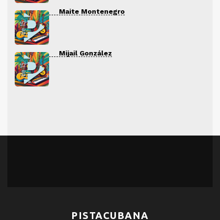
Maite Montenegro
Mijail González
PISTACUBANA