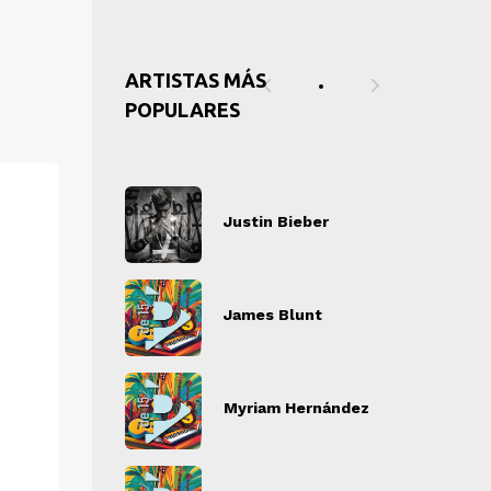
ARTISTAS MÁS
POPULARES
tin Bieber
Justin Bieber
J
" alt="">
" alt="">
es Blunt
James Blunt
J
" alt="">
" alt="">
iam Hernández
Myriam Hernández
M
" alt="">
" alt="">