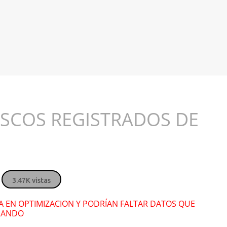
Justin Bieber
Jus
SCOS REGISTRADOS DE
" alt="">
" alt="">
James Blunt
Jam
" alt="">
" alt="">
3.47K vistas
Myriam Hernández
Myr
RA EN OPTIMIZACION Y PODRÍAN FALTAR DATOS QUE
RANDO
" alt="">
" alt="">