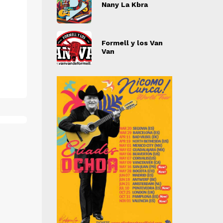
y La Kbra
Nany La Kbra
N
" alt="">
" alt="">
ell y los Van
Formell y los Van
F
Van
V
" alt="">
" alt="">