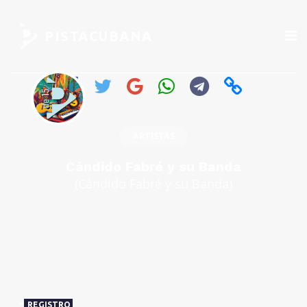
PISTACUBANA
ARTISTAS
Cándido Fabré y su Banda
(Cándido Fabré y su Banda)
REGISTRO