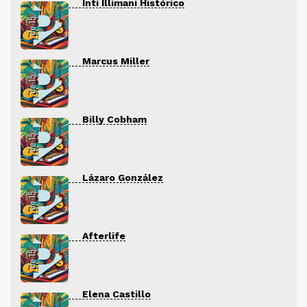
Inti Illimani Histórico
Marcus Miller
Billy Cobham
Lázaro González
Afterlife
Elena Castillo