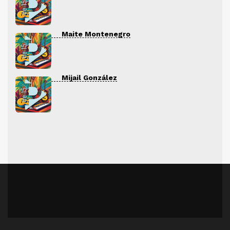
Maite Montenegro
Mijail González