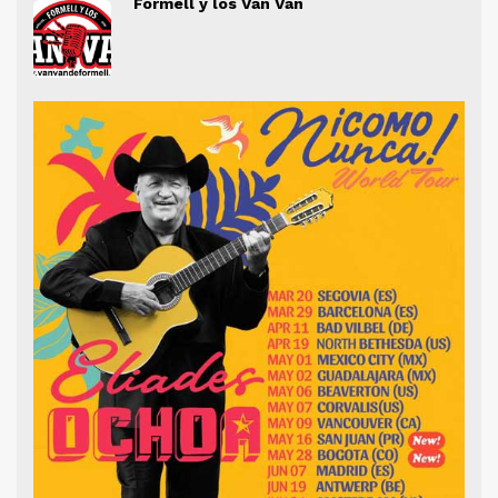
Formell y los Van Van
" alt="">
" al