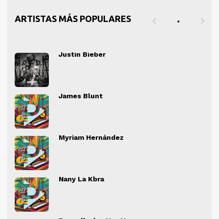
ARTISTAS MÁS POPULARES
Justin Bieber
" alt="">
" al
James Blunt
" alt="">
" al
Myriam Hernández
" alt="">
" al
Nany La Kbra
" alt="">
" al