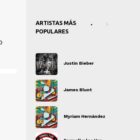
ARTISTAS MÁS
POPULARES
o
tin Bieber
Justin Bieber
J
" alt="">
" alt="">
es Blunt
James Blunt
J
" alt="">
" alt="">
iam Hernández
Myriam Hernández
M
" alt="">
" alt="">