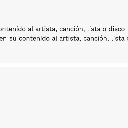
ntenido al artista, canción, lista o disco
en su contenido al artista, canción, lista 
Justin Bieber
Jus
" alt="">
" alt="">
James Blunt
Jam
" alt="">
" alt="">
Myriam Hernández
Myr
" alt="">
" alt="">