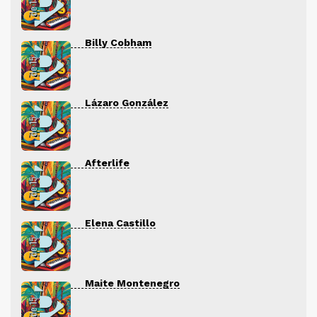
Billy Cobham
Lázaro González
Afterlife
Elena Castillo
Maite Montenegro