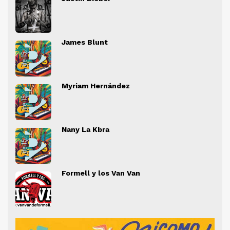
" alt="">
" al
James Blunt
" alt="">
" al
Myriam Hernández
" alt="">
" al
Nany La Kbra
" alt="">
" al
Formell y los Van Van
" alt="">
" al