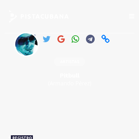
PISTACUBANA
ARTISTAS
Pitbull
(Armando Pérez)
REGISTRO