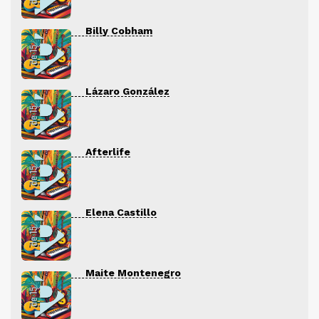
Billy Cobham
Lázaro González
Afterlife
Elena Castillo
Maite Montenegro