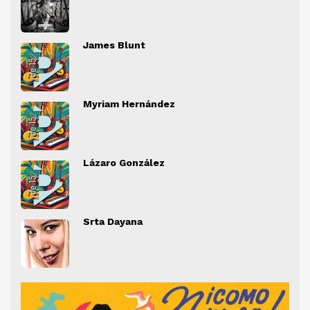
" alt="">
" al
James Blunt
" alt="">
" al
Myriam Hernández
" alt="">
" al
Lázaro González
" alt="">
" al
Srta Dayana
" alt="">
" al