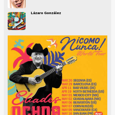
" alt="">
" al
Lázaro González
" alt="">
" al