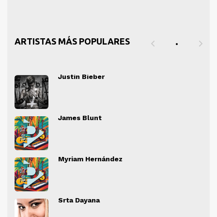
ARTISTAS MÁS POPULARES
Justin Bieber
" alt="">
" al
James Blunt
" alt="">
" al
Myriam Hernández
" alt="">
" al
Srta Dayana