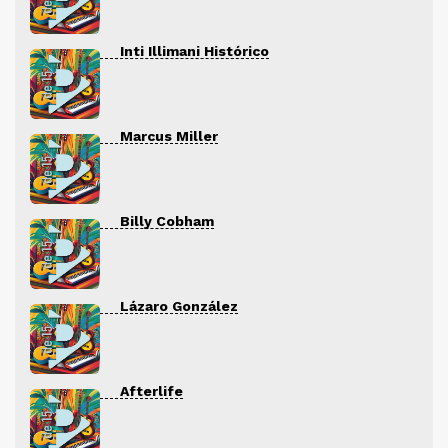
Inti Illimani Histórico
Marcus Miller
Billy Cobham
Lázaro González
Afterlife