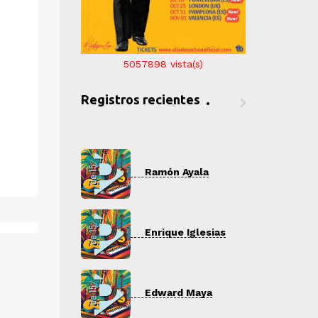
5057898
vista(s)
Registros recientes
ón Ayala
Ramón Ayala
R
que Iglesias
Enrique Iglesias
E
ard Maya
Edward Maya
E