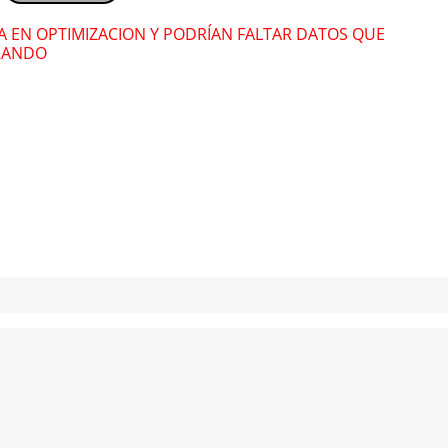
RA EN OPTIMIZACION Y PODRÍAN FALTAR DATOS QUE
RANDO
Ramón Ayala
Ram
Enrique Iglesias
Enri
Edward Maya
Edw