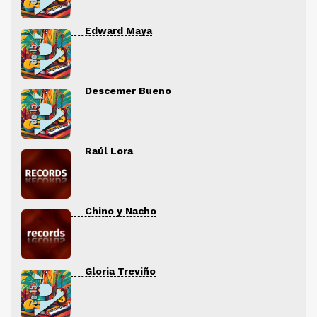
Edward Maya
Descemer Bueno
Raúl Lora
Chino y Nacho
Gloria Treviño