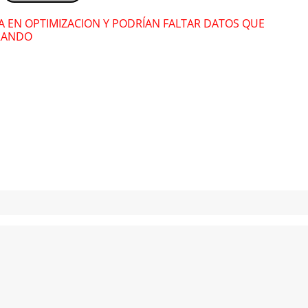
RA EN OPTIMIZACION Y PODRÍAN FALTAR DATOS QUE
RANDO
Ramón Ayala
Ram
Enrique Iglesias
Enri
Edward Maya
Edw