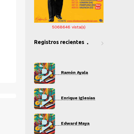
5068646
vista(s)
Registros recientes
ón Ayala
Ramón Ayala
R
que Iglesias
Enrique Iglesias
E
ard Maya
Edward Maya
E