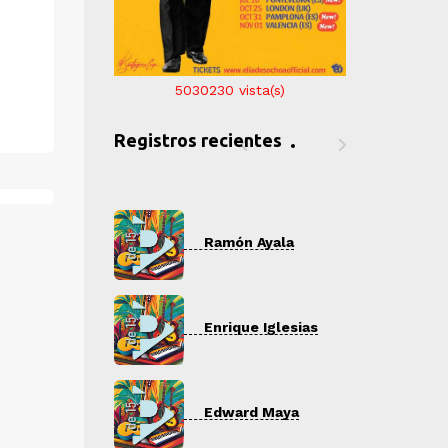
5030230
vista(s)
Registros recientes
ón Ayala
Ramón Ayala
R
que Iglesias
Enrique Iglesias
E
ard Maya
Edward Maya
E