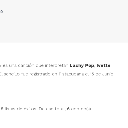
20
Por la calle
Por 
Gelabert
Gel
Pablo Milanés
y
Raúl
Pabl
 es una canción que interpretan
Lachy Pop
,
Ivette
Torres
Torr
" alt="">
" alt="">
 El sencillo fue registrado en Pistacubana el 15 de Junio
Te felicito
Te f
Shakira
y
Rauw Alejandro
Shak
" alt="">
" alt="">
Fugado y son
Fug
nocturno
noc
n
8
listas de éxitos. De ese total,
6
conteo(s)
José María Vitier
y
José 
Lázaro González
Láza
" alt="">
" alt="">