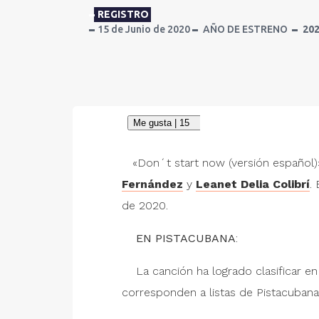
REGISTRO
15 de Junio de 2020
AÑO DE ESTRENO
20
«Don´t start now (versión español)»
Fernández
y
Leanet Delia Colibrí
.
de 2020.
EN PISTACUBANA
:
La canción ha logrado clasificar e
corresponden a listas de Pistacubana