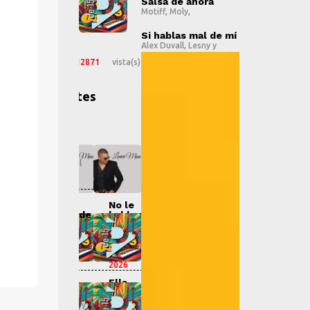
sa de ahora
Salsa de ahora
S
ff
,
Moly
,
Motiff
,
Moly
,
Mo
hablas mal de mí
Si hablas mal de mí
S
" alt="">
" alt="">
Duvall
,
Lesny
y
Alex Duvall
,
Lesny
y
Al