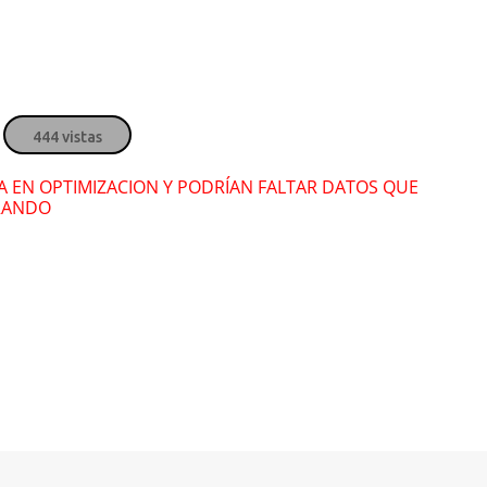
Salsa de ahora
Sal
Motiff
,
Moly
,
Moti
Si hablas mal de mí
Si 
" alt="">
" alt="">
Alex Duvall
,
Lesny
y
Alex 
444 vistas
RA EN OPTIMIZACION Y PODRÍAN FALTAR DATOS QUE
RANDO