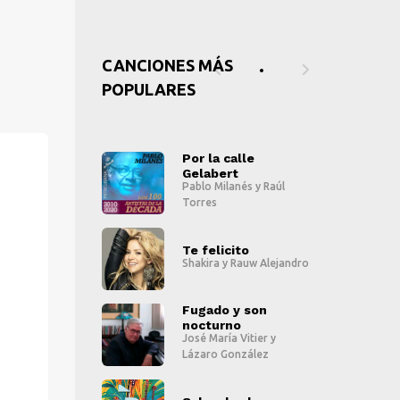
CANCIONES MÁS
POPULARES
la calle
Por la calle
P
abert
Gelabert
G
o Milanés
y
Raúl
Pablo Milanés
y
Raúl
P
es
Torres
T
" alt="">
" alt="">
elicito
Te felicito
T
ira
y
Rauw Alejandro
Shakira
y
Rauw Alejandro
Sh
" alt="">
" alt="">
ado y son
Fugado y son
F
turno
nocturno
n
María Vitier
y
José María Vitier
y
Jo
ro González
Lázaro González
L
" alt="">
" alt="">