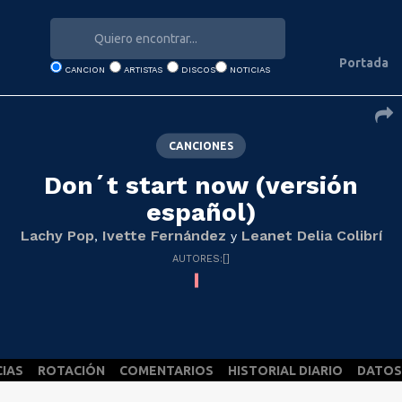
Portada
CANCION
ARTISTAS
DISCOS
NOTICIAS
CANCIONES
Don´t start now (versión
español)
Lachy Pop
Ivette Fernández
Leanet Delia Colibrí
,
y
AUTORES:[]
CIAS
ROTACIÓN
COMENTARIOS
HISTORIAL DIARIO
DATOS