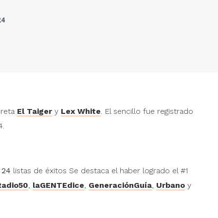
24
Y cómo te olvido
Y c
Eddy Herrera
Eddy
preta
El Taiger
y
Lex White
. El sencillo fue registrado
" alt="">
" alt="">
4.
Créeme
Cré
Karol G
y
Maluma
Karo
" alt="">
" alt="">
n
24
listas de éxitos Se destaca el haber logrado el #1
Red Baron
Red
Radio50
,
laGENTEdice
,
GeneraciónGuía
,
Urbano
y
Marcus Miller
Marcu
" alt="">
" alt="">
RAMEN PARA DOS
RAM
María Becerra
,
Paulo
Marí