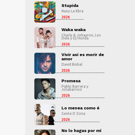
pida
Stupida
S
 La Kbra
Nany La Kbra
N
2026
2
a waka
Waka waka
W
ly & Johayron
,
Los
Charly & Johayron
,
Los
C
y
Dj Honda
Dele
y
Dj Honda
D
2026
2
r así es morir de
Vivir así es morir de
V
r
amor
a
 Bisbal
David Bisbal
Da
2026
2
mesa
Promesa
P
o Barrera
y
Pablo Barrera
y
P
barrioz
Jotabarrioz
J
2026
2
menea como é
Lo menea como é
L
e D Zona
Gente D Zona
G
2026
2
lo hagas por mí
No lo hagas por mí
N