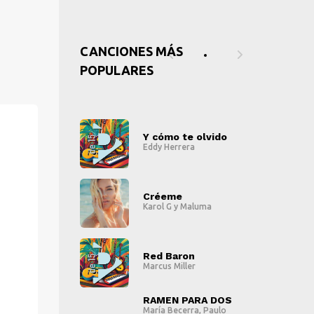
CANCIONES MÁS
POPULARES
ómo te olvido
Y cómo te olvido
Y
 Herrera
Eddy Herrera
E
" alt="">
" alt="">
eme
Créeme
C
l G
y
Maluma
Karol G
y
Maluma
Ka
" alt="">
" alt="">
 Baron
Red Baron
R
s Miller
Marcus Miller
Ma
" alt="">
" alt="">
EN PARA DOS
RAMEN PARA DOS
R
a Becerra
,
Paulo
María Becerra
,
Paulo
M