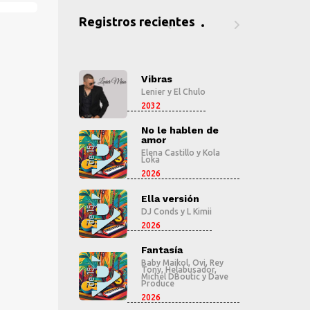
Registros recientes
ras
Vibras
V
er
y
El Chulo
Lenier
y
El Chulo
Le
2032
2
le hablen de
No le hablen de
N
r
amor
a
 Castillo
y
Kola
Elena Castillo
y
Kola
El
Loka
L
2026
2
 versión
Ella versión
E
onds
y
L Kimii
DJ Conds
y
L Kimii
D
2026
2
tasía
Fantasía
F
 Maikol
,
Ovi
,
Rey
Baby Maikol
,
Ovi
,
Rey
B
,
Helabusador
,
Tony
,
Helabusador
,
T
el DBoutic
y
Dave
Michel DBoutic
y
Dave
M
uce
Produce
P
2026
2