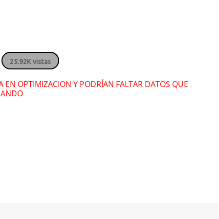
Londra
y
Lond
Nengón
colorao
Ronkalunga
" alt="">
" alt="">
" alt="">
" alt
25.92K vistas
RA EN OPTIMIZACION Y PODRÍAN FALTAR DATOS QUE
RANDO