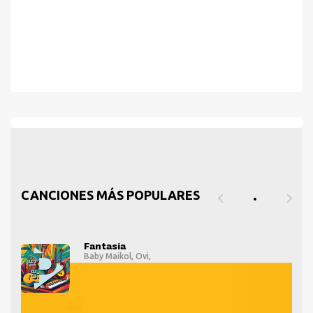
CANCIONES MÁS POPULARES
Fantasía
Baby Maikol
,
Ovi
,
" alt="">
" al