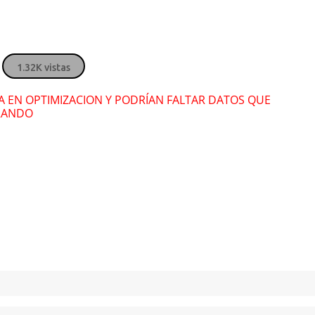
" alt="">
1.32K vistas
RA EN OPTIMIZACION Y PODRÍAN FALTAR DATOS QUE
RANDO
5112277
vista(s)
511227
Registros recientes
Registros rec