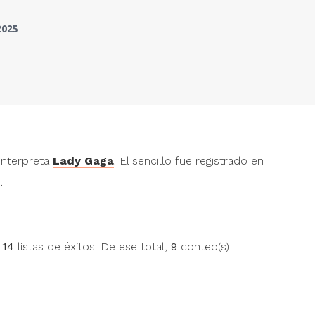
2025
Si hablas mal de mí
Si 
Alex Duvall
,
Lesny
y
Alex 
Bendita tu luz [En vivo]
interpreta
Lady Gaga
. El sencillo fue registrado en
Maná
.
Yo ni caso
" alt="">
" alt
Wampi
,
Álvaro La Figura
y
Desilución
Olga Tañón
n
14
listas de éxitos. De ese total,
" alt="">
9
conteo(s)
" alt="">
" alt="">
Salty Air
" alt="">
" al
Wilderness