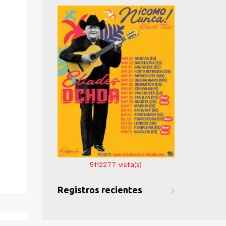
" alt="">
" alt="">
7
vista(s)
5112277
vista(s)
5112
ientes
Registros recientes
Registros r