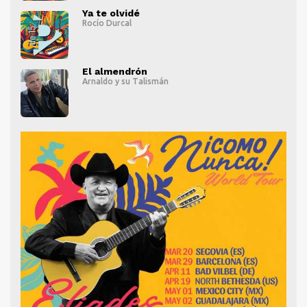
" alt="">
" al
Ya te olvidé
Rocío Durcal
" alt="">
" al
El almendrón
Arnaldo y su Talismán
" alt="">
" al