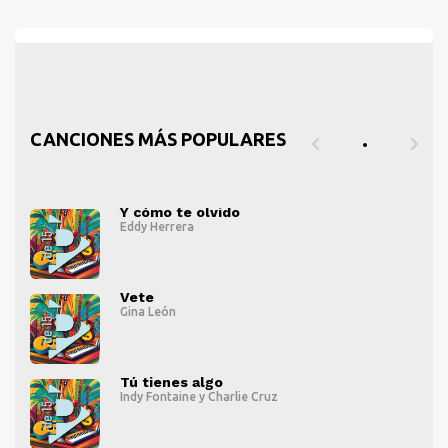
CANCIONES MÁS POPULARES
Y cómo te olvido
Eddy Herrera
" alt="">
" al
Vete
Gina León
" alt="">
" al
Tú tienes algo
Indy Fontaine
y
Charlie Cruz