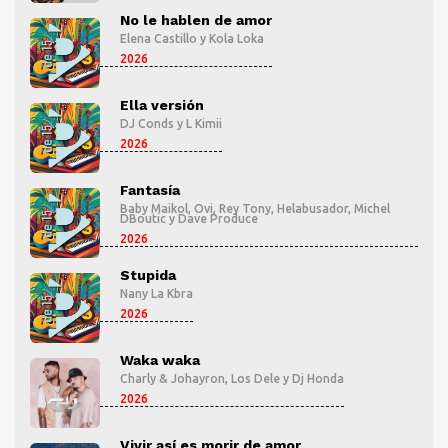
No le hablen de amor
Elena Castillo
y
Kola Loka
2026
Ella versión
DJ Conds
y
L Kimii
2026
Fantasía
l
Baby Maikol
,
Ovi
,
Rey Tony
,
Helabusador
,
Michel
DBoutic
y
Dave Produce
2026
Stupida
Nany La Kbra
2026
Waka waka
Charly & Johayron
,
Los Dele
y
Dj Honda
2026
Vivir así es morir de amor