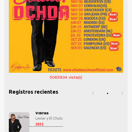
5065934
vista(s)
Registros recientes
Vibras
Lenier
y
El Chulo
2032