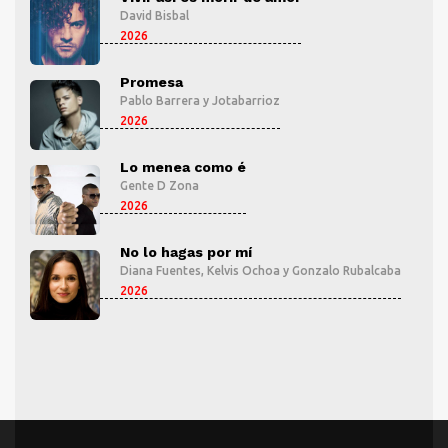
David Bisbal
2026
Promesa
Pablo Barrera
y
Jotabarrioz
2026
Lo menea como é
Gente D Zona
2026
No lo hagas por mí
aba
Diana Fuentes
,
Kelvis Ochoa
y
Gonzalo Rubalcaba
2026