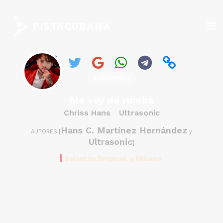
PISTACUBANA
CANCIONES
Me voy de rumba
Chriss Hans
Ultrasonic
y
Hans C. Martínez Hernández
AUTORES:[
y
Ultrasonic
]
Salsatón,Tropical, y Urbano