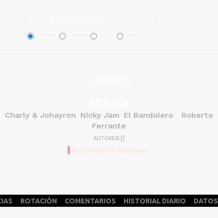
Portada
CANCION
ARTISTAS
DISCOS
NOTICIAS
CANCIONES
Magia
Charly & Johayron
Nicky Jam
El Bandolero
Roberto
,
,
y
Ferrante
AUTORES:[]
Reguettón y Afrobeat
CIAS
ROTACIÓN
COMENTARIOS
HISTORIAL DIARIO
DATOS