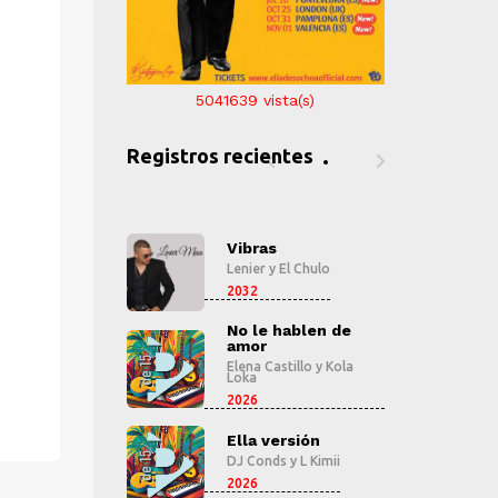
5041639
vista(s)
Registros recientes
ras
Vibras
V
er
y
El Chulo
Lenier
y
El Chulo
Le
2032
2
le hablen de
No le hablen de
N
r
amor
a
 Castillo
y
Kola
Elena Castillo
y
Kola
El
Loka
L
2026
2
 versión
Ella versión
E
onds
y
L Kimii
DJ Conds
y
L Kimii
D
2026
2