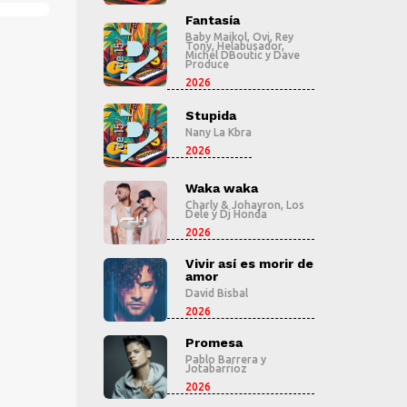
tasía
Fantasía
F
 Maikol
,
Ovi
,
Rey
Baby Maikol
,
Ovi
,
Rey
B
,
Helabusador
,
Tony
,
Helabusador
,
T
el DBoutic
y
Dave
Michel DBoutic
y
Dave
M
uce
Produce
P
2026
2
pida
Stupida
S
 La Kbra
Nany La Kbra
N
2026
2
a waka
Waka waka
W
ly & Johayron
,
Los
Charly & Johayron
,
Los
C
y
Dj Honda
Dele
y
Dj Honda
D
2026
2
r así es morir de
Vivir así es morir de
V
r
amor
a
 Bisbal
David Bisbal
Da
2026
2
mesa
Promesa
P
o Barrera
y
Pablo Barrera
y
P
barrioz
Jotabarrioz
J
2026
2