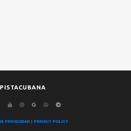
Lo menea como é
Lo 
Gente D Zona
Gent
2026
2026
No lo hagas por mí
No 
Diana Fuentes
,
Kelvis
Dian
Ochoa
y
Gonzalo
Och
Rubalcaba
Ruba
2026
2026
PISTACUBANA
DE PRIVACIDAD | PRIVACY POLICY