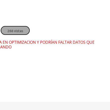
266 vistas
RA EN OPTIMIZACION Y PODRÍAN FALTAR DATOS QUE
RANDO
Vibras
Vib
Lenier
y
El Chulo
Leni
2032
2032
No le hablen de
No 
amor
amo
Elena Castillo
y
Kola
Elena
Loka
Loka
2026
2026
Ella versión
Ella
DJ Conds
y
L Kimii
DJ C
2026
2026