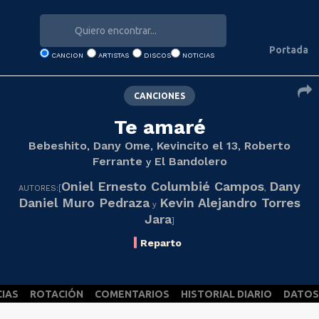
Portada
CANCION
ARTISTAS
DISCOS
NOTICIAS
CANCIONES
Te amaré
Bebeshito
Dany Ome
Kevincito el 13
Roberto
,
,
,
Ferrante
El Bandolero
y
Oniel Ernesto Columbié Campos
Dany
AUTORES:[
,
Daniel Muro Pedraza
Kevin Alejandro Torres
y
Jara
]
Reparto
CIAS
ROTACIÓN
COMENTARIOS
HISTORIAL DIARIO
DATOS