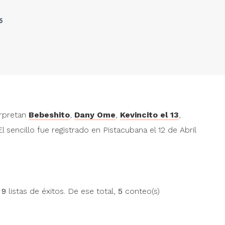
6
rpretan
Bebeshito
,
Dany Ome
,
Kevincito el 13
,
 El sencillo fue registrado en Pistacubana el 12 de Abril
n
9
listas de éxitos. De ese total,
5
conteo(s)